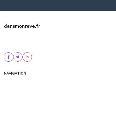
dansmonreve.fr
Trouvez une assurance habitation pas cher avec dansmonreve.fr.
Comparez les offres, bénéficiez de tarifs négociés et d'un conseil
personnalisé. Devis gratuit !
NAVIGATION
Accueil
Articles
Catégories
FAQ
Contact