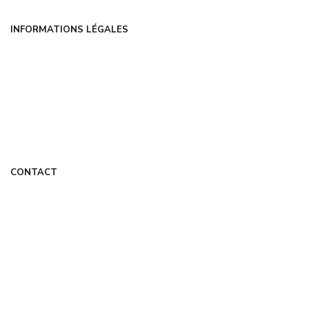
INFORMATIONS LÉGALES
Mentions légales
CGU
Politique de confidentialité
À propos
DMCA
CONTACT
contact@dansmonreve.fr
Formulaire de contact
Mon Compte
© 2026 dansmonreve.fr — Tous droits réservés