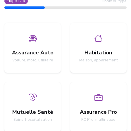
Étape
1
/
3
Choix du type
Assurance Auto
Habitation
Voiture, moto, utilitaire
Maison, appartement
Mutuelle Santé
Assurance Pro
Soins, hospitalisation
RC Pro, multirisque