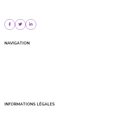
Trouvez une assurance habitation pas cher avec dansmonreve.fr.
Comparez les offres, bénéficiez de tarifs négociés et d'un conseil
personnalisé. Devis gratuit !
NAVIGATION
Accueil
Articles
Catégories
FAQ
Contact
INFORMATIONS LÉGALES
Mentions légales
CGU
Politique de confidentialité