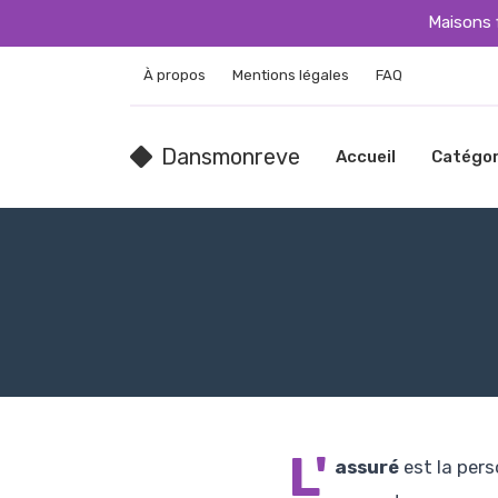
Maisons 
À propos
Mentions légales
FAQ
Dansmonreve
Accueil
Catégor
L'
assuré
est la pers