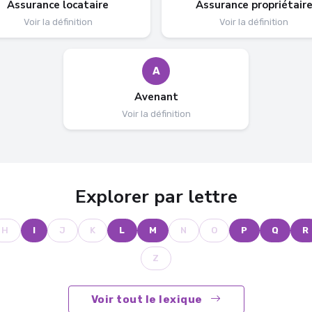
Assurance locataire
Assurance propriétair
Voir la définition
Voir la définition
A
Avenant
Voir la définition
Explorer par lettre
H
I
J
K
L
M
N
O
P
Q
R
Z
Voir tout le lexique