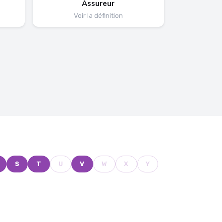
e
Assureur
Voir la définition
S
T
U
V
W
X
Y