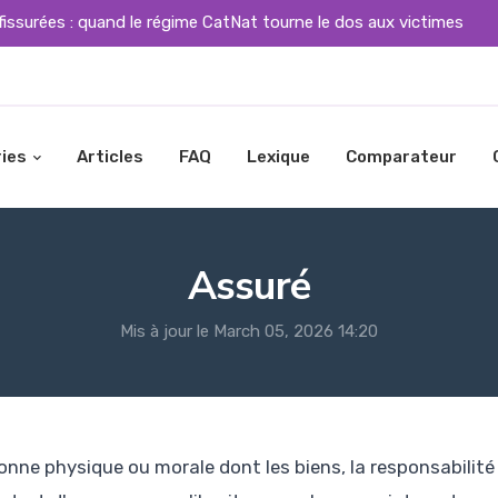
fissurées : quand le régime CatNat tourne le dos aux victimes
ies
Articles
FAQ
Lexique
Comparateur
Assuré
Mis à jour le March 05, 2026 14:20
onne physique ou morale dont les biens, la responsabilité