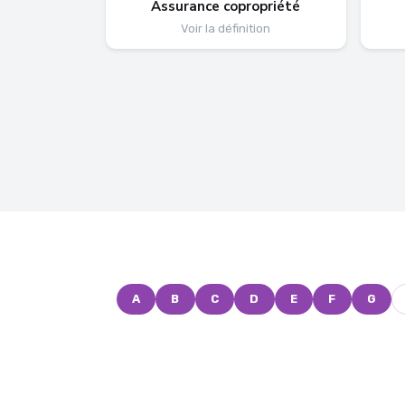
Assurance copropriété
Voir la définition
A
B
C
D
E
F
G