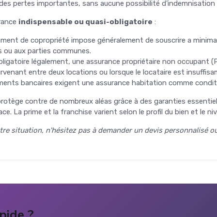
es pertes importantes, sans aucune possibilité d'indemnisation 
urance
indispensable ou quasi-obligatoire
:
ement de copropriété impose généralement de souscrire a minima u
s ou aux parties communes.
bligatoire légalement, une assurance propriétaire non occupant
urvenant entre deux locations ou lorsque le locataire est insuffi
ments bancaires exigent une assurance habitation comme conditio
otège contre de nombreux aléas grâce à des garanties essentielles 
e. La prime et la franchise varient selon le profil du bien et le ni
tre situation, n'hésitez pas à demander un devis personnalisé ou
pide ?