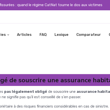
fissurées : quand le régime CatNat tourne le dos aux victimes
ies
Articles
FAQ
Lexique
Comparateur
ligé de souscrire une assurance habit
tes
pas légalement obligé
de souscrire une
assurance habita
e signifie pas qu'il est conseillé de s'en passer.
priétaire à des risques financiers considérables en cas de sinistre