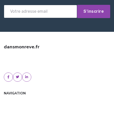
S'inscrire
dansmonreve.fr
Trouvez une assurance habitation pas cher avec dansmonreve.fr.
Comparez les offres, bénéficiez de tarifs négociés et d'un conseil
personnalisé. Devis gratuit !
NAVIGATION
Accueil
Articles