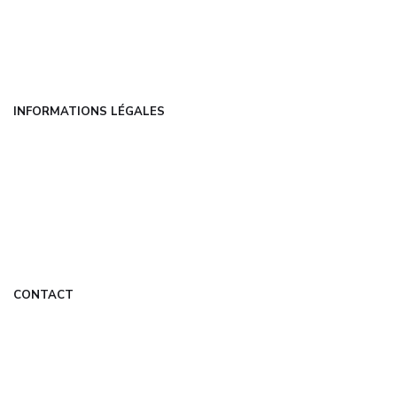
Catégories
FAQ
Contact
INFORMATIONS LÉGALES
Mentions légales
CGU
Politique de confidentialité
À propos
DMCA
CONTACT
contact@dansmonreve.fr
Formulaire de contact
Mon Compte