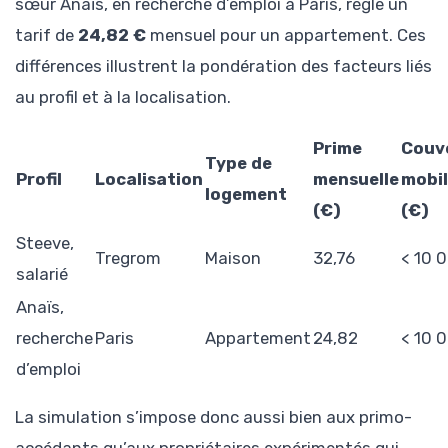
sœur Anaïs, en recherche d’emploi à Paris, règle un
tarif de
24,82 €
mensuel pour un appartement. Ces
différences illustrent la pondération des facteurs liés
au profil et à la localisation.
Prime
Couv
Type de
Profil
Localisation
mensuelle
mobil
logement
(€)
(€)
Steeve,
Tregrom
Maison
32,76
< 10 
salarié
Anaïs,
recherche
Paris
Appartement
24,82
< 10 
d’emploi
La simulation s’impose donc aussi bien aux primo-