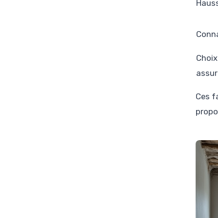
Hauss
Conna
Choix
assu
Ces f
propo