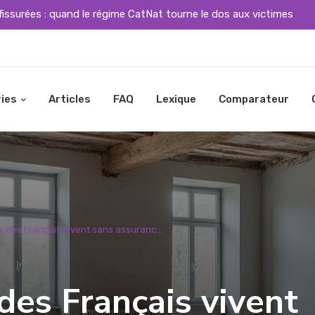
fissurées : quand le régime CatNat tourne le dos aux victimes
ies
Articles
FAQ
Lexique
Comparateur
% des Français vivent sans assuranc...
des Français vivent