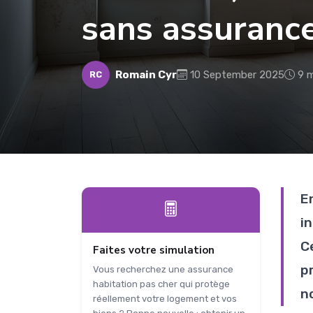
sans assurance
Romain Cyr
10 September 2025
9 m
RC
E
i
C
Faites votre simulation
p
Vous recherchez une assurance
habitation pas cher qui protège
n
réellement votre logement et vos