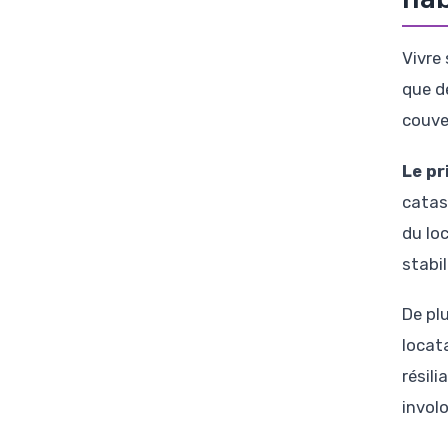
Vivre
que d
couve
Le pr
catas
du lo
stabil
De pl
locata
résili
invol