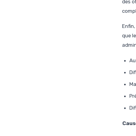
des o
compl
Enfin
que le
admin
Au
Di
Ma
Pr
Di
Cause