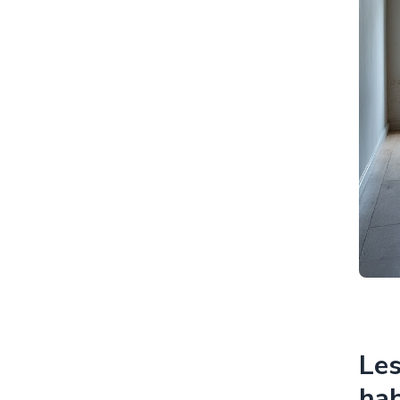
Les
hab