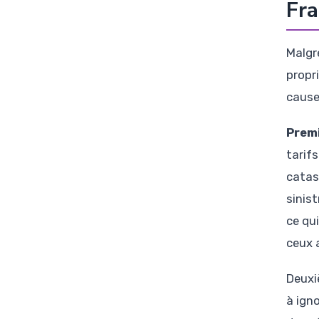
Fra
Malgr
propri
causes
Premi
tarif
catas
sinis
ce qui
ceux 
Deux
à ign