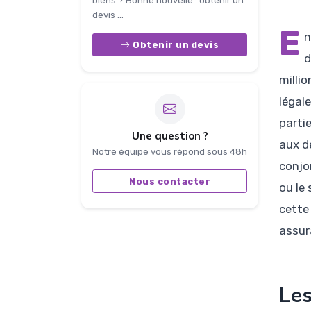
biens ? Bonne nouvelle : obtenir un
devis ...
E
n
Obtenir un devis
d
milli
légal
parti
Une question ?
aux d
Notre équipe vous répond sous 48h
conjo
Nous contacter
ou le
cette
assur
Les