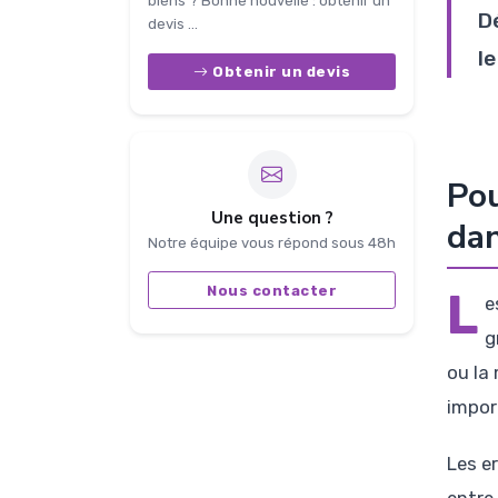
biens ? Bonne nouvelle : obtenir un
D
devis ...
l
Obtenir un devis
Pou
Une question ?
da
Notre équipe vous répond sous 48h
Nous contacter
L
e
g
ou la
impor
Les e
entre