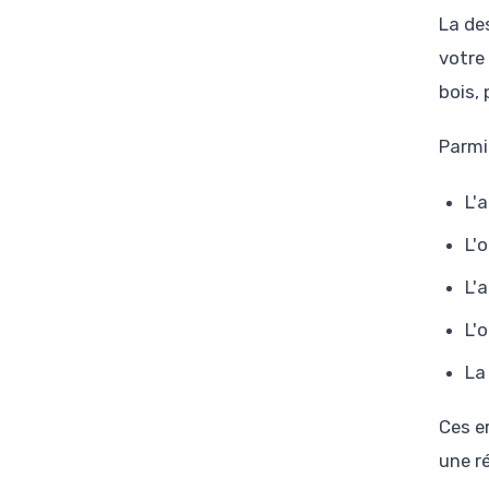
La de
votre
bois,
Parmi
L'
L'
L'
L'
La
Ces e
une r