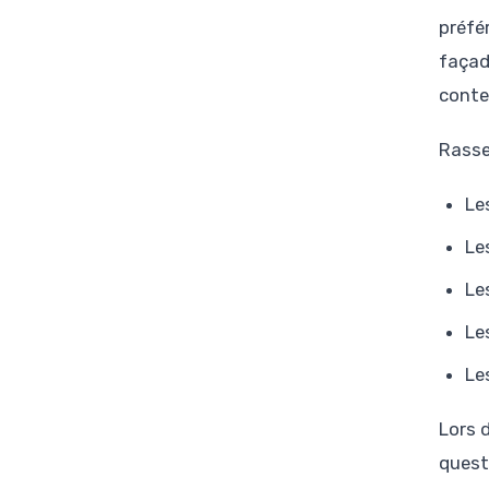
préfé
façad
conte
Rasse
Le
Le
Le
Le
Le
Lors d
quest