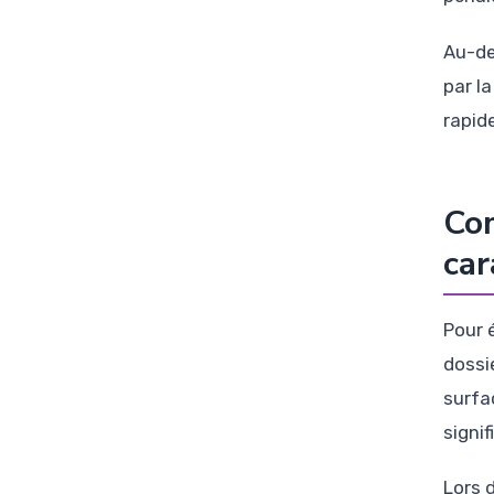
Au-de
par l
rapid
Com
car
Pour 
dossi
surfa
signif
Lors d