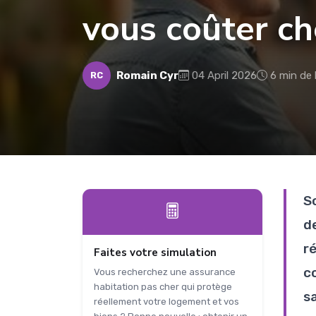
vous coûter ch
Romain Cyr
04 April 2026
6 min de 
RC
S
d
r
Faites votre simulation
c
Vous recherchez une assurance
habitation pas cher qui protège
s
réellement votre logement et vos