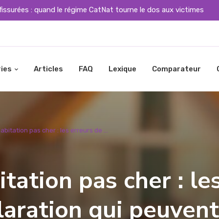
fissurées : quand le régime CatNat tourne le dos aux victimes
ies
Articles
FAQ
Lexique
Comparateur
bitation pas cher : les erreurs de ...
tation pas cher : le
laration qui peuvent