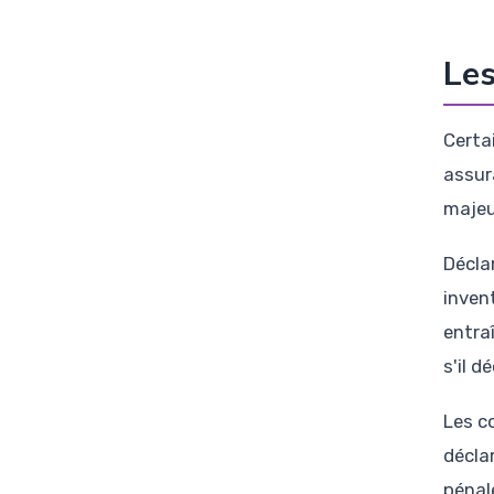
Les
Certa
assur
majeu
Décla
inven
entra
s'il 
Les c
décla
pénal