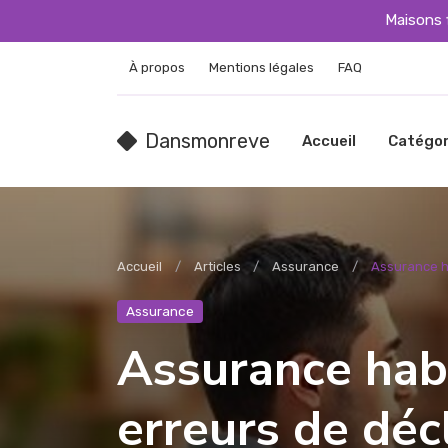
Maisons 
À propos
Mentions légales
FAQ
Dansmonreve
Accueil
Catégor
Accueil
Articles
Assurance
Assurance ha
Assurance
Assurance habi
erreurs de déc