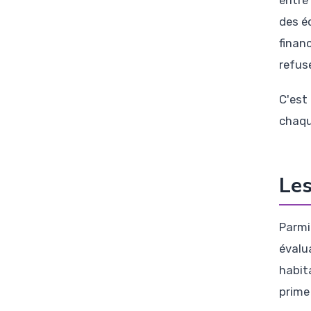
des é
finan
refus
C'est
chaqu
Les
Parmi
évalu
habit
prime